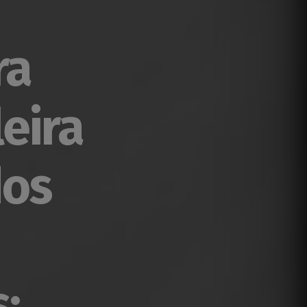
ra
eira
dos
: