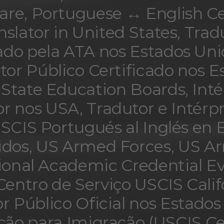
re, Portuguese ↔ English Ce
nslator in United States, Trad
ado pela ATA nos Estados Unid
tor Público Certificado nos E
 State Education Boards, Inté
r nos USA, Tradutor e Intérp
SCIS Portugués al Inglés en 
dos, US Armed Forces, US A
ional Academic Credential Ev
 Centro de Serviço USCIS Calif
r Público Oficial nos Estados
ão para Imigração (USCIS Ce