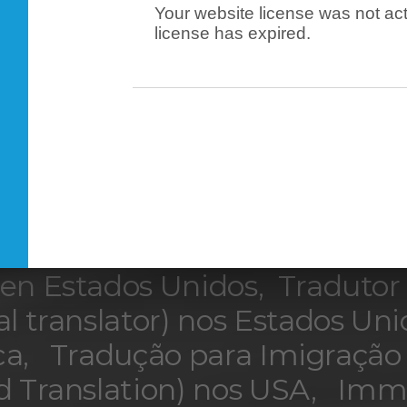
ficado, sob o nosso papel ti
Your website license was not act
license has expired.
tivo eletrônico firmado pelo 
mentado, capacitado, autori
nciado, habilitado, e atende
es administrativas federais de
(Serviço de Cidadania e Imig
Unidos), USCIS Spanish ↔ P
ed States, Traductor Oficial E
 en Estados Unidos, Tradutor 
ial translator) nos Estados Un
a, Tradução para Imigração
ed Translation) nos USA, Imm