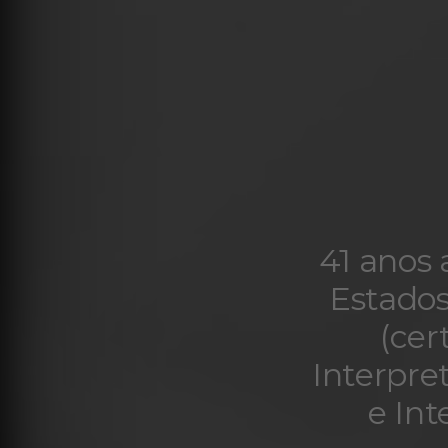
41 anos 
Estados
(cer
Interpre
e Int