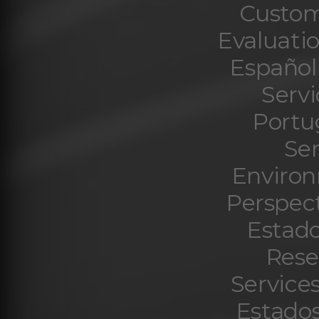
Custom
Evaluati
Español
Serv
Portu
Ser
Environ
Perspect
Estado
Rese
Service
Estados