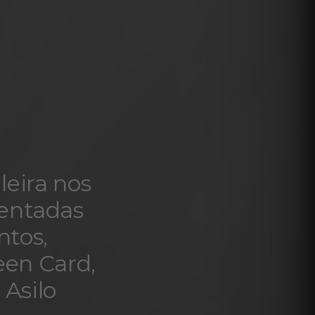
leira nos
mentadas
ntos,
een Card,
 Asilo